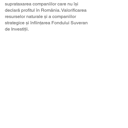
suprataxarea companiilor care nu își
declară profitul în România. Valorificarea
resurselor naturale și a companiilor
strategice și înființarea Fondului Suveran
de Investiții.
Programul de guvernare AUR
Acea Europă în care credem.