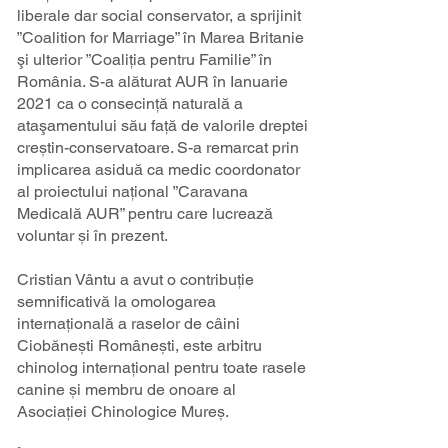
liberale dar social conservator, a sprijinit
”Coalition for Marriage” în Marea Britanie
şi ulterior ”Coaliţia pentru Familie” în
România. S-a alăturat AUR în Ianuarie
2021 ca o consecinţă naturală a
ataşamentului său faţă de valorile dreptei
creștin-conservatoare. S-a remarcat prin
implicarea asiduă ca medic coordonator
al proiectului național ”Caravana
Medicală AUR” pentru care lucrează
voluntar și în prezent.
Cristian Vântu a avut o contribuție
semnificativă la omologarea
internațională a raselor de câini
Ciobănești Românești, este arbitru
chinolog internațional pentru toate rasele
canine și membru de onoare al
Asociației Chinologice Mureș.